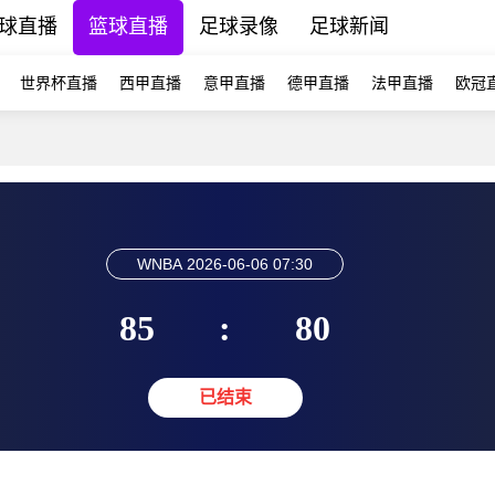
球直播
篮球直播
足球录像
足球新闻
世界杯直播
西甲直播
意甲直播
德甲直播
法甲直播
欧冠
WNBA
2026-06-06 07:30
85
:
80
已结束