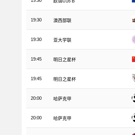
19:30
欧锦U16 B
19:30
澳西部联
19:30
亚大学联
19:45
明日之星杯
19:45
明日之星杯
20:00
哈萨克甲
20:00
哈萨克甲