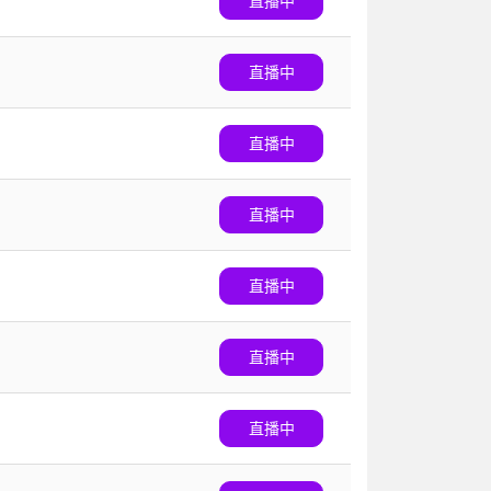
直播中
直播中
直播中
直播中
直播中
直播中
直播中