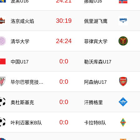
24:21
波黑U16
挪威U16
30:19
洛京咸火焰
佩里湖飞鹰
24:24
清华大学
菲律宾大学
0:0
中国U17
勒沃库森U17
0:0
毕尔巴鄂竞技U
阿森纳U17
17
0:0
奥杜斯基克
汗腾格里
0:0
叶利迈塞米B队
卡拉特B队