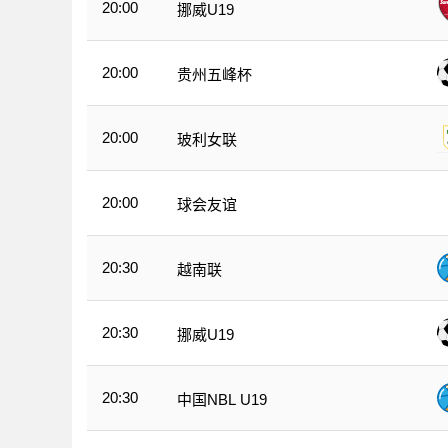
20:00
挪威U19
20:00
贵州五峰杯
20:00
玻利女联
20:00
球会友谊
20:30
越南联
20:30
挪威U19
20:30
中国NBL U19