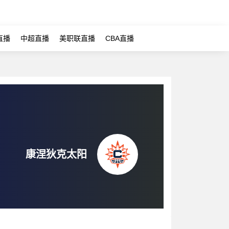
直播
中超直播
美职联直播
CBA直播
康涅狄克太阳