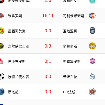
2:0
阿拉朱埃伦塞女
波科西女足
足
16:11
米拿罗斯
哥利卡米诺斯
0:0
墨西哥美洲
圣地亚哥
0:3
富尔萨雷吉亚
多拉多斯
0:1
迪亚布罗斯
弗雷塞罗斯
0:0
波特兰伐木者
普埃布拉
0:0
摩塔瓜
CD法斯