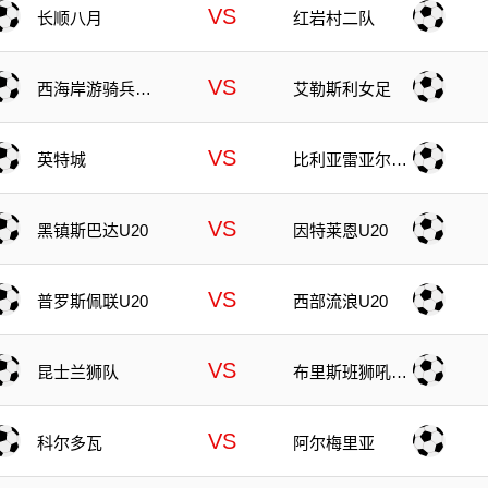
VS
长顺八月
红岩村二队
VS
西海岸游骑兵女
艾勒斯利女足
足
VS
英特城
比利亚雷亚尔B
队
VS
黑镇斯巴达U20
因特莱恩U20
VS
普罗斯佩联U20
西部流浪U20
VS
昆士兰狮队
布里斯班狮吼青
年队
VS
科尔多瓦
阿尔梅里亚