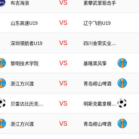
VS
布吉海浪
素攀武里狙击手
VS
山东高速U19
辽宁飞豹U19
VS
深圳領航者U19
四川金荣实业U1
9
VS
黎明技术学院
基隆黑风筝
VS
浙江方兴渡
青岛崂山啤酒
VS
贝雷达比历克女
明斯克戴拿模女
足
足
VS
浙江方兴渡
青岛崂山啤酒