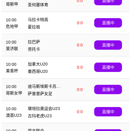
0:0
直播中
哥斯甲
圣何塞体育
马拉卡特高
10:00
0:0
直播中
危地甲
夏拉祖
拉巴萨
10:00
0:0
直播中
斐济联
劳托卡
加拿大U20
10:00
0:0
直播中
美青杯
墨西哥U20
迪马斯埃斯卡苏女
10:00
0:0
直播中
足
哥斯女甲
萨普里萨女足
堪培拉奥运会U23
10:00
0:0
直播中
澳首U23
古玛老虎U23
劳古联合