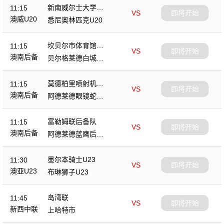
新南威尔士大学U2
11:15
VS
即将开始
0
澳威U20
悉尼奥林匹克U20
坎贝尔市体育馆后
11:15
VS
即将开始
备队
澳南后备
贝尔格莱德白城后
备队
莫德柏里喷射机后
11:15
VS
即将开始
备队
澳南后备
阿德莱德眼镜蛇后
备队
富勒姆联后备队
11:15
VS
即将开始
澳南后备
阿德莱德蓝鹰后备
队
墨尔本骑士U23
11:30
VS
即将开始
澳亚U23
布琳狮子U23
岛湾联
11:45
VS
即将开始
新西中联
上哈特市