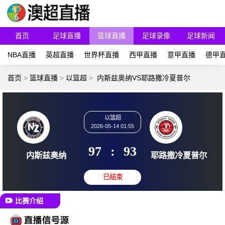
首页
足球直播
篮球直播
足球录像
足球新闻
NBA直播
英超直播
世界杯直播
西甲直播
意甲直播
德甲
首页
>
篮球直播
>
以篮超
>
内斯兹奥纳VS耶路撒冷夏普尔
以篮超
2026-05-14 01:55
97
:
93
内斯兹奥纳
耶路撒冷
比赛介绍
已结束