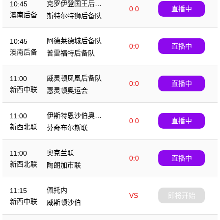
克罗伊登国王后备
10:45
0:0
直播中
队
澳南后备
斯特尔特狮后备队
阿德莱德城后备队
10:45
0:0
直播中
澳南后备
普雷福特后备队
威灵顿凤凰后备队
11:00
0:0
直播中
新西中联
惠灵顿奥运会
伊斯特恩沙伯奥克
11:00
0:0
直播中
兰
新西北联
芬奇布尔斯联
奥克兰联
11:00
0:0
直播中
新西北联
陶朗加市联
佩托内
11:15
VS
即将开始
新西中联
威斯顿沙伯