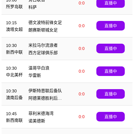
10:00
0:0
直播中
所罗岛联
科萨
德文波特前锋女足
10:15
0:0
直播中
澳塔女超
朗赛斯顿城女足
米拉马尔流浪者
10:30
0:0
直播中
新西中联
西方足球俱乐部
温哥华白浪
10:30
0:0
直播中
中北美杯
华雷斯
伊斯特恩联后备队
10:30
0:0
直播中
澳南后备
阿德莱德胜利后备
队
菲利米德海湾
10:45
0:0
直播中
新西南联
诺美德斯