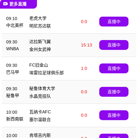
更多直播
老虎大学
09:10
0:0
直播中
中北美杯
明尼苏达联
达拉斯飞翼
09:30
15:13
直播中
WNBA
金州女武神
FC旧金山
09:30
1:0
直播中
巴马甲
埃雷拉足球俱乐部
秘鲁体育大学
09:30
0:0
直播中
秘鲁甲
水晶竞技队
瓦纳卡AFC
10:00
0:0
直播中
新西南联
塞尔温联合
肯塔吉内斯
10:00