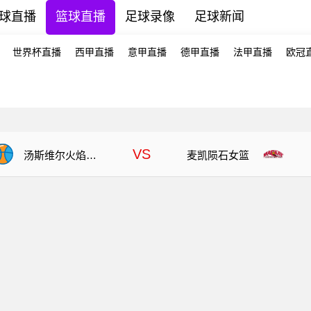
球直播
篮球直播
足球录像
足球新闻
世界杯直播
西甲直播
意甲直播
德甲直播
法甲直播
欧冠
VS
汤斯维尔火焰女
麦凯陨石女篮
篮