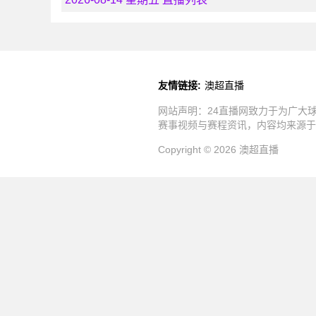
友情链接:
澳超直播
网站声明：24直播网致力于为广大
赛事视频与赛程资讯，内容均来源于
Copyright © 2026 澳超直播