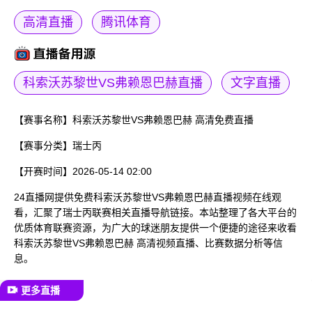
高清直播
腾讯体育
科索沃苏黎世VS弗赖恩巴赫直播
文字直播
【赛事名称】
科索沃苏黎世VS弗赖恩巴赫 高清免费直播
【赛事分类】
瑞士丙
【开赛时间】
2026-05-14 02:00
24直播网提供免费科索沃苏黎世VS弗赖恩巴赫直播视频在线观
看，汇聚了瑞士丙联赛相关直播导航链接。本站整理了各大平台的
优质体育联赛资源，为广大的球迷朋友提供一个便捷的途径来收看
科索沃苏黎世VS弗赖恩巴赫 高清视频直播、比赛数据分析等信
息。
更多直播