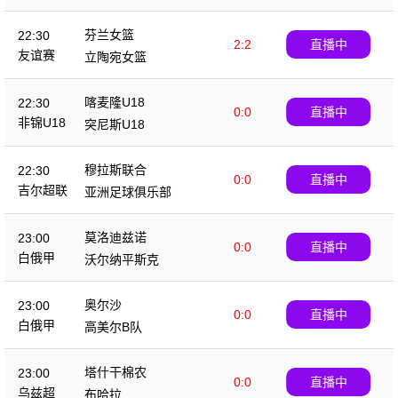
芬兰女篮
22:30
2:2
直播中
友谊赛
立陶宛女篮
喀麦隆U18
22:30
0:0
直播中
非锦U18
突尼斯U18
穆拉斯联合
22:30
0:0
直播中
吉尔超联
亚洲足球俱乐部
莫洛迪兹诺
23:00
0:0
直播中
白俄甲
沃尔纳平斯克
奥尔沙
23:00
0:0
直播中
白俄甲
高美尔B队
塔什干棉农
23:00
0:0
直播中
乌兹超
布哈拉