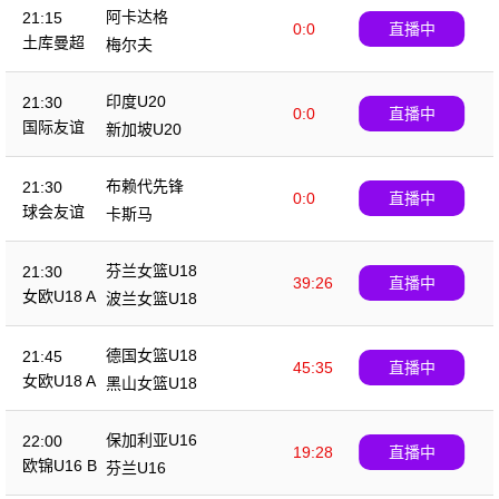
阿卡达格
21:15
0:0
直播中
土库曼超
梅尔夫
印度U20
21:30
0:0
直播中
国际友谊
新加坡U20
布赖代先锋
21:30
0:0
直播中
球会友谊
卡斯马
芬兰女篮U18
21:30
39:26
直播中
女欧U18 A
波兰女篮U18
德国女篮U18
21:45
45:35
直播中
女欧U18 A
黑山女篮U18
保加利亚U16
22:00
19:28
直播中
欧锦U16 B
芬兰U16