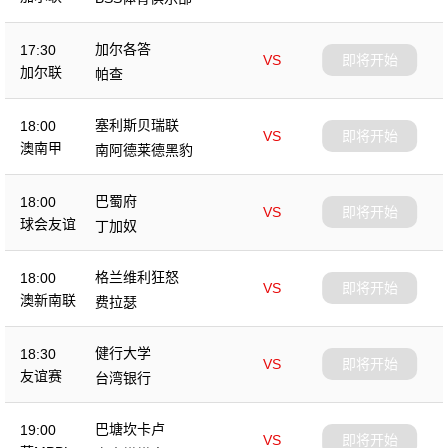
加尔各答
17:30
VS
即将开始
加尔联
帕查
塞利斯贝瑞联
18:00
VS
即将开始
澳南甲
南阿德莱德黑豹
巴蜀府
18:00
VS
即将开始
球会友谊
丁加奴
格兰维利狂怒
18:00
VS
即将开始
澳新南联
费拉瑟
健行大学
18:30
VS
即将开始
友谊赛
台湾银行
巴塘坎卡卢
19:00
VS
即将开始