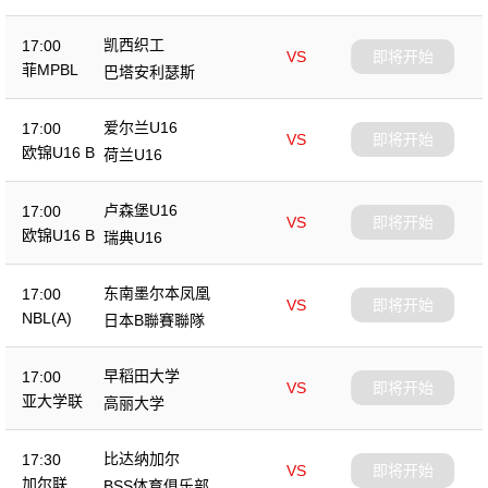
凯西织工
17:00
VS
即将开始
菲MPBL
巴塔安利瑟斯
爱尔兰U16
17:00
VS
即将开始
欧锦U16 B
荷兰U16
卢森堡U16
17:00
VS
即将开始
欧锦U16 B
瑞典U16
东南墨尔本凤凰
17:00
VS
即将开始
NBL(A)
日本B聯賽聯隊
早稻田大学
17:00
VS
即将开始
亚大学联
高丽大学
比达纳加尔
17:30
VS
即将开始
加尔联
BSS体育俱乐部