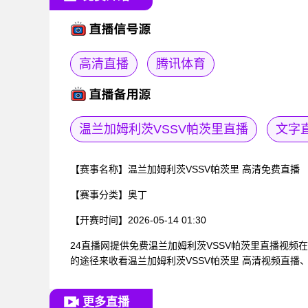
高清直播
腾讯体育
温兰加姆利茨VSSV帕茨里直播
文字
【赛事名称】
温兰加姆利茨VSSV帕茨里 高清免费直播
【赛事分类】
奥丁
【开赛时间】
2026-05-14 01:30
24直播网提供免费温兰加姆利茨VSSV帕茨里直播视
的途径来收看温兰加姆利茨VSSV帕茨里 高清视频直播
更多直播