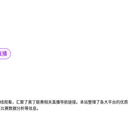
直播
频在线观看，汇聚了奥丁联赛相关直播导航链接。本站整理了各大平台的优
、比赛数据分析等信息。