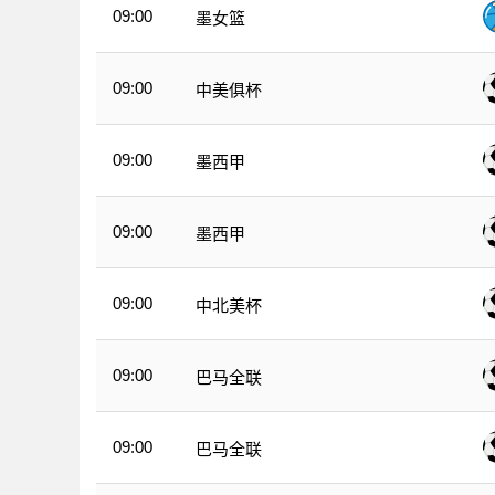
09:00
墨女篮
09:00
中美俱杯
09:00
墨西甲
09:00
墨西甲
09:00
中北美杯
09:00
巴马全联
09:00
巴马全联