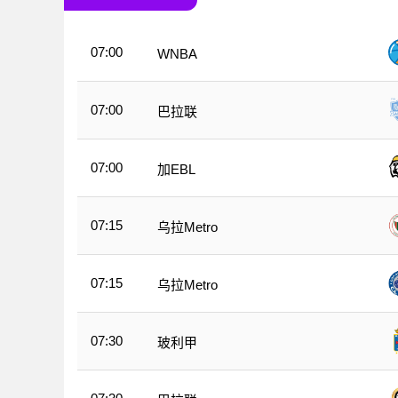
07:00
WNBA
07:00
巴拉联
07:00
加EBL
07:15
乌拉Metro
07:15
乌拉Metro
07:30
玻利甲