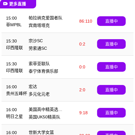
更多直播
帕拉纳克爱国者队
15:00
86:110
直播中
菲MPBL
宾南塔塔克
宗沙SC
15:30
0:2
直播中
印西隆联
劳索通SC
索菲亚联队
15:30
0:0
直播中
印西隆联
泰宁体育俱乐部
宏达
16:00
2:0
直播中
贵州五峰杯
多元化元老
美国高中精英选拔
16:00
9:18
直播中
队
明日之星
英国UK50精英队
世新大学女篮
16:00