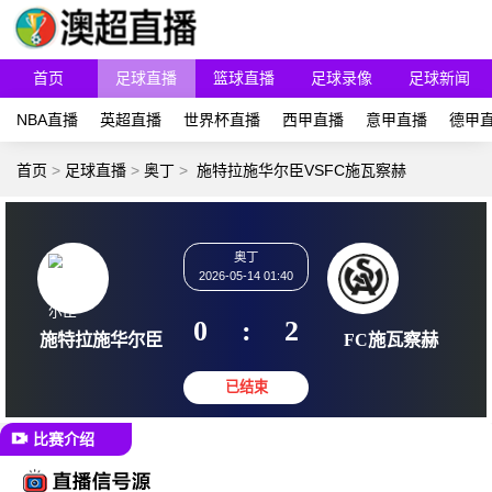
首页
足球直播
篮球直播
足球录像
足球新闻
NBA直播
英超直播
世界杯直播
西甲直播
意甲直播
德甲
首页
>
足球直播
>
奥丁
>
施特拉施华尔臣VSFC施瓦察赫
奥丁
2026-05-14 01:40
0
:
2
施特拉施华尔臣
FC施
比赛介绍
已结束