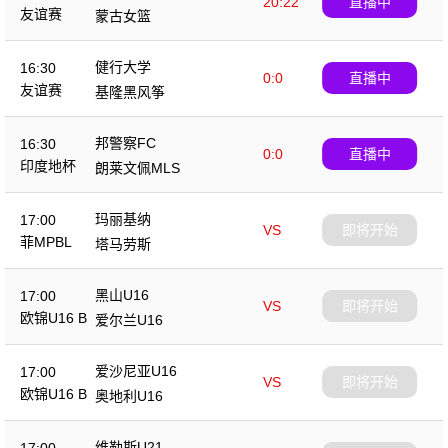
20:22
直播中
友谊赛
蒙古女篮
健行大学
16:30
0:0
直播中
友谊赛
基隆黑风筝
邦警察FC
16:30
0:0
直播中
印度地杯
朗莱文佩MLS
玛丽基纳
17:00
VS
即将开始
菲MPBL
塔马劳斯
黑山U16
17:00
VS
即将开始
欧锦U16 B
爱尔兰U16
爱沙尼亚U16
17:00
VS
即将开始
欧锦U16 B
奥地利U16
维勒斯U21