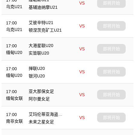
17:00
VS
即将开始
乌克U21
基辅迪纳摩U21
艾彼辛特U21
17:00
VS
即将开始
乌克U21
顿涅茨克矿工U21
大港星联U20
17:00
VS
即将开始
缅甸U20
实皆联U20
掸联U20
17:00
VS
即将开始
缅甸U20
银河U20
亚大那保女足
17:00
VS
即将开始
缅甸女联
阿尔曼女足
艾玛伦蒂亚海盗女
17:00
VS
即将开始
足
南非女联
未来之星女足