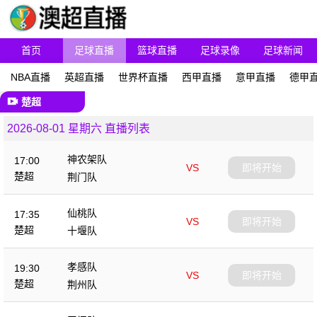
首页
足球直播
篮球直播
足球录像
足球新闻
NBA直播
英超直播
世界杯直播
西甲直播
意甲直播
德甲
楚超
2026-08-01 星期六 直播列表
神农架队
17:00
VS
即将开始
楚超
荆门队
仙桃队
17:35
VS
即将开始
楚超
十堰队
孝感队
19:30
VS
即将开始
楚超
荆州队