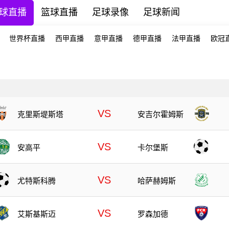
球直播
篮球直播
足球录像
足球新闻
世界杯直播
西甲直播
意甲直播
德甲直播
法甲直播
欧冠
VS
克里斯堤斯塔
安吉尔霍姆斯
VS
安高平
卡尔堡斯
VS
尤特斯科腾
哈萨赫姆斯
VS
艾斯基斯迈
罗森加德