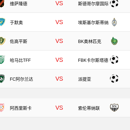
VS
维萨隆德
斯德哥尔摩国际
VS
于默奥
埃斯基尔斯蒂纳
VS
佐高平斯
BK奥林匹克
VS
哈马比TFF
FBK卡尔斯塔德
VS
FC阿尔兰达
派提亚
VS
阿西里斯卡
索伦蒂纳联