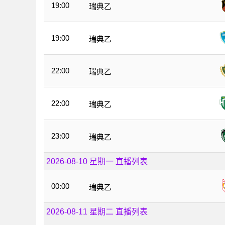
19:00
瑞典乙
19:00
瑞典乙
22:00
瑞典乙
22:00
瑞典乙
23:00
瑞典乙
2026-08-10 星期一 直播列表
00:00
瑞典乙
2026-08-11 星期二 直播列表