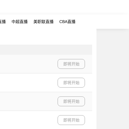
直播
中超直播
美职联直播
CBA直播
即将开始
即将开始
即将开始
即将开始