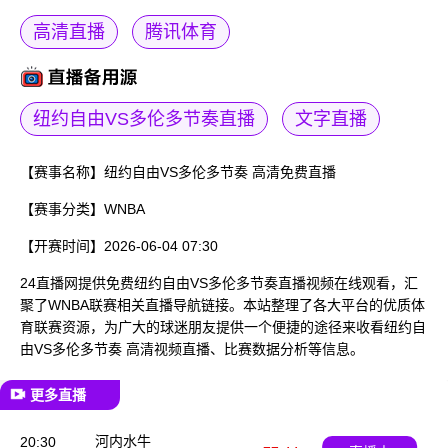
高清直播
腾讯体育
纽约自由VS多伦多节奏直播
文字直播
【赛事名称】
纽约自由VS多伦多节奏 高清免费直播
【赛事分类】
WNBA
【开赛时间】
2026-06-04 07:30
24直播网提供免费纽约自由VS多伦多节奏直播视频在线观看，汇
聚了WNBA联赛相关直播导航链接。本站整理了各大平台的优质体
育联赛资源，为广大的球迷朋友提供一个便捷的途径来收看纽约自
由VS多伦多节奏 高清视频直播、比赛数据分析等信息。
更多直播
河内水牛
20:30