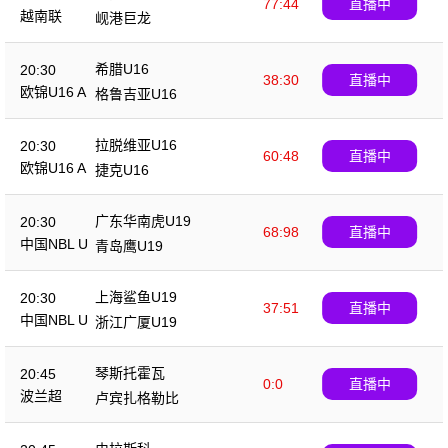
77:44
直播中
越南联
岘港巨龙
希腊U16
20:30
38:30
直播中
欧锦U16 A
格鲁吉亚U16
拉脱维亚U16
20:30
60:48
直播中
欧锦U16 A
捷克U16
广东华南虎U19
20:30
68:98
直播中
中国NBL U
青岛鹰U19
19
上海鲨鱼U19
20:30
37:51
直播中
中国NBL U
浙江广厦U19
19
琴斯托霍瓦
20:45
0:0
直播中
波兰超
卢宾扎格勒比